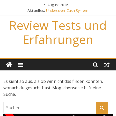
Zum
6. August 2026
Inhalt
Aktuelles:
Undercover Cash System
springen
Neukunden Revolution
Review Tests und
Converapp
Convert Push
Convert Link
Erfahrungen
Es sieht so aus, als ob wir nicht das finden konnten,
wonach du gesucht hast. Möglicherweise hilft eine
Suche.