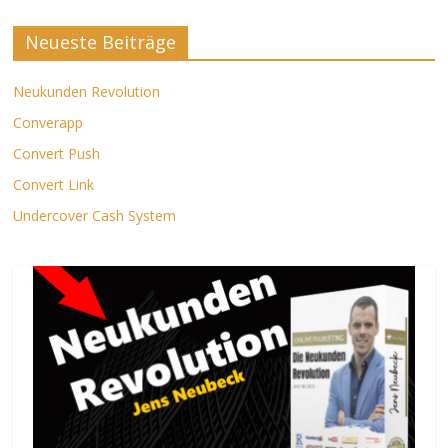
Neueste Beiträge
Neukunden Revolution
Converapp
Convert Push
Convert Link
Undercover Cash System