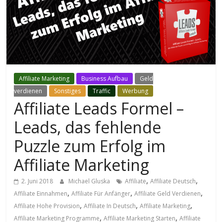
Affiliate Marketing
Business Aufbau
Geld
verdienen
Sonstiges
Traffic
Werbung
Affiliate Leads Formel –
Leads, das fehlende
Puzzle zum Erfolg im
Affiliate Marketing
,
,
2. Juni 2018
Michael Gluska
Affiliate
Affiliate Deutsch
,
,
,
Affiliate Einnahmen
Affiliate Für Anfänger
Affiliate Geld Verdienen
,
,
,
Affiliate Hohe Provision
Affiliate In Deutsch
Affiliate Marketing
,
,
Affiliate Marketing Programme
Affiliate Marketing Starten
Affiliate