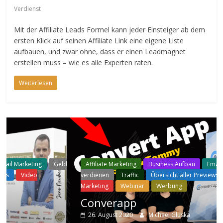
Verdienst
Mit der Affiliate Leads Formel kann jeder Einsteiger ab dem
ersten Klick auf seinen Affiliate Link eine eigene Liste
aufbauen, und zwar ohne, dass er einen Leadmagnet
erstellen muss – wie es alle Experten raten.
Weiterlesen
Geld
Affiliate Marketing
Business Aufbau
Email Marketing
G
verdienen
Traffic
Übersicht aller Previews
Video
Marketing
Webinar
Werbung
Converapp
26. August 2020
Michael Gluska