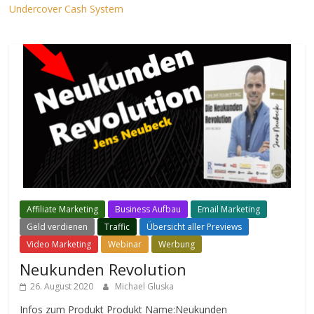
Undercover Cash System
Affiliate Marketing
Business Aufbau
Email Marketing
Geld verdienen
Traffic
Übersicht aller Previews
Video Marketing
Webinar
Werbung
Neukunden Revolution
26. August 2020
Michael Gluska
Infos zum Produkt Produkt Name:Neukunden