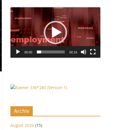
Video-
Player
00:00
00:16
Archiv
August 2020
(15)