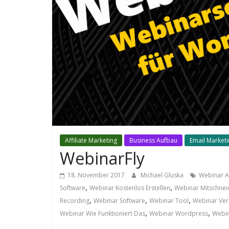
Affiliate Marketing
Business Aufbau
Email Market
WebinarFly
18. November 2017
Michael Gluska
Webinar A
,
,
Software
Webinar Kostenlos Erstellen
Webinar Mitschne
,
,
,
Recording
Webinar Software
Webinar Tool
Webinar Ver
,
,
Webinar Wie Funktioniert Das
Webinar Wordpress
Webin