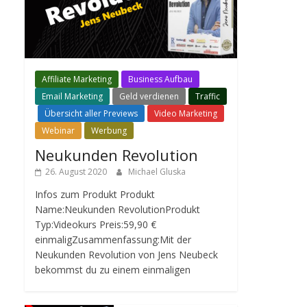
Affiliate Marketing
Business Aufbau
Email Marketing
Geld verdienen
Traffic
Übersicht aller Previews
Video Marketing
Webinar
Werbung
Neukunden Revolution
26. August 2020
Michael Gluska
Infos zum Produkt Produkt
Name:Neukunden RevolutionProdukt
Typ:Videokurs Preis:59,90 €
einmaligZusammenfassung:Mit der
Neukunden Revolution von Jens Neubeck
bekommst du zu einem einmaligen