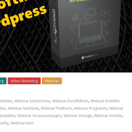
ing
Video Marketing
Webinar
,
,
,
nbieter
Webinar Aufzeichnen
Webinar Durchführen
Webinar Erstellen
,
,
,
,
iden
Webinar Nachteile
Webinar Plattform
Webinar Programm
Webinar
,
,
,
,
anstalten
Webinar Voraussetzungen
Webinar Vorlage
Webinar Vorteile
,
arfly
Webinarraum