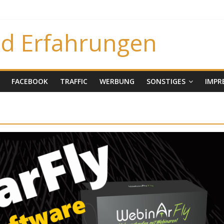
nd Erfahrungen
FACEBOOK
TRAFFIC
WERBUNG
SONSTIGES
IMPR
Business Aufbau
Email
Affiliate Marketing
Business Aufbau
Marketing
Geld
Übersicht aller
verdienen
Traffic
Übersicht aller
Previews
Video
ar
Werbung
Marketing
Webinar
Werbung
nk
Neukunden Revolution
Michael Gluska
26. August 2020
Michael Gluska