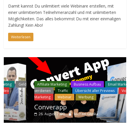
Damit kannst Du unlimitiert viele Webinare erstellen, mit
einer unlimitierten Teilnehmeranzahl und mit unlimitierten
Möglichkeiten. Das alles bekommst Du mit einer einmaligen
Zahlung! Kein Abo!
Weiterlesen
Geld
Affiliate Marketing
Business Aufbau
Email Marketing
Gel
verdienen
Traffic
Übersicht aller Previews
Video
Marketing
Webinar
Werbung
Converapp
26. August 2020
Michael Gluska