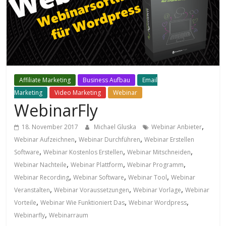
Affiliate Marketing
Business Aufbau
Email
Marketing
Video Marketing
Webinar
WebinarFly
,
18. November 2017
Michael Gluska
Webinar Anbieter
,
,
Webinar Aufzeichnen
Webinar Durchführen
Webinar Erstellen
,
,
,
Software
Webinar Kostenlos Erstellen
Webinar Mitschneiden
,
,
,
Webinar Nachteile
Webinar Plattform
Webinar Programm
,
,
,
Webinar Recording
Webinar Software
Webinar Tool
Webinar
,
,
,
Veranstalten
Webinar Voraussetzungen
Webinar Vorlage
Webinar
,
,
,
Vorteile
Webinar Wie Funktioniert Das
Webinar Wordpress
,
Webinarfly
Webinarraum