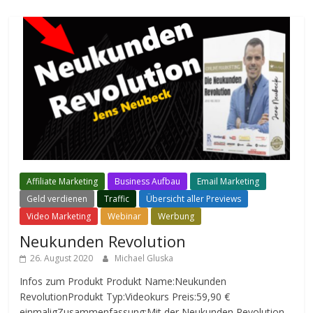
Affiliate Marketing
Business Aufbau
Email Marketing
Geld verdienen
Traffic
Übersicht aller Previews
Video Marketing
Webinar
Werbung
Neukunden Revolution
26. August 2020
Michael Gluska
Infos zum Produkt Produkt Name:Neukunden
RevolutionProdukt Typ:Videokurs Preis:59,90 €
einmaligZusammenfassung:Mit der Neukunden Revolution